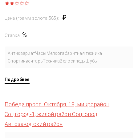
₽
Цена (грамм золота 585):
%
Ставка:
Антиквариат
Часы
Мелкогабаритная техника
Спортинвентарь
Техника
Велосипеды
Шубы
Подробнее
Победа просп. Октября, 18, микрорайон
Соцгород-1, жилой район Соцгород,
Автозаводский район