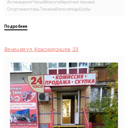
Антиквариат
Часы
Мелкогабаритная техника
Спортинвентарь
Техника
Велосипеды
Шубы
Подробнее
Венеция ул. Краснодонцев, 23