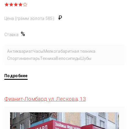
₽
Цена (грамм золота 585):
%
Ставка:
Антиквариат
Часы
Мелкогабаритная техника
Спортинвентарь
Техника
Велосипеды
Шубы
Подробнее
Фианит-Ломбард ул. Лескова, 13