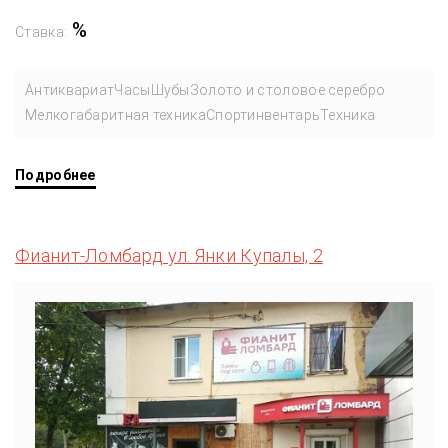
%
Ставка:
Антиквариат
Часы
Шубы
Золото и столовое серебро
Мелкогабаритная техника
Спортинвентарь
Техника
Подробнее
Фианит-Ломбард ул. Янки Купалы, 2