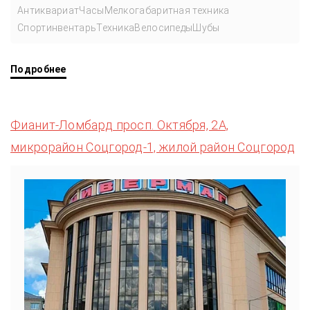
Антиквариат
Часы
Мелкогабаритная техника
Спортинвентарь
Техника
Велосипеды
Шубы
Подробнее
Фианит-Ломбард просп. Октября, 2А,
микрорайон Соцгород-1, жилой район Соцгород