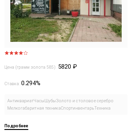
5820 ₽
Цена (грамм золота 585):
0.294%
Ставка:
Антиквариат
Часы
Шубы
Золото и столовое серебро
Мелкогабаритная техника
Спортинвентарь
Техника
Подробнее