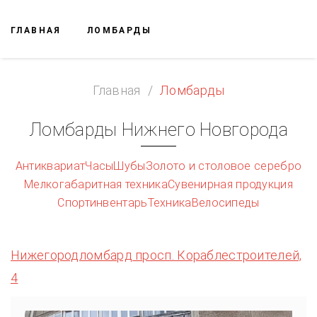
ГЛАВНАЯ
ЛОМБАРДЫ
Главная
Ломбарды
Ломбарды Нижнего Новгорода
Антиквариат
Часы
Шубы
Золото и столовое серебро
Мелкогабаритная техника
Сувенирная продукция
Спортинвентарь
Техника
Велосипеды
Нижегородломбард просп. Кораблестроителей,
4