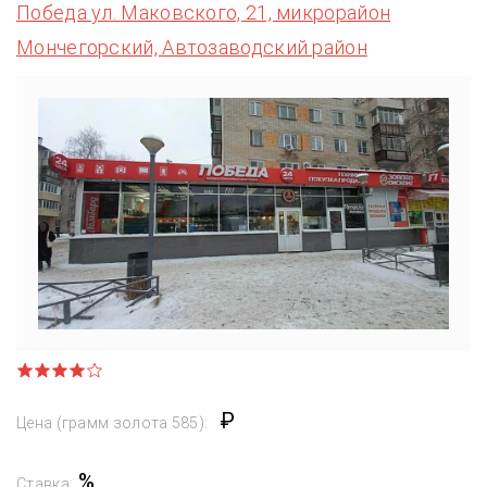
Победа ул. Маковского, 21, микрорайон
Мончегорский, Автозаводский район
₽
Цена (грамм золота 585):
%
Ставка: