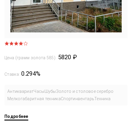
5820 ₽
Цена (грамм золота 585):
0.294%
Ставка:
Антиквариат
Часы
Шубы
Золото и столовое серебро
Мелкогабаритная техника
Спортинвентарь
Техника
Подробнее