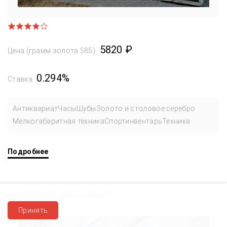
5820 ₽
Цена (грамм золота 585):
0.294%
Ставка:
Антиквариат
Часы
Шубы
Золото и столовое серебро
Мелкогабаритная техника
Спортинвентарь
Техника
Подробнее
Победа ул.Дьяконова, 9
Принять