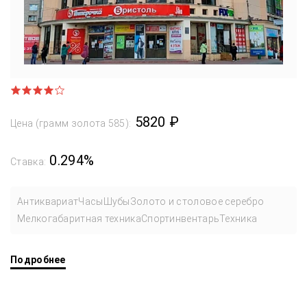
5820 ₽
Цена (грамм золота 585):
0.294%
Ставка:
Антиквариат
Часы
Шубы
Золото и столовое серебро
Мелкогабаритная техника
Спортинвентарь
Техника
Подробнее