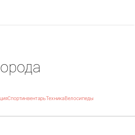
орода
ция
Спортинвентарь
Техника
Велосипеды