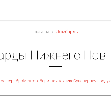
Главная
Ломбарды
арды Нижнего Новг
вое серебро
Мелкогабаритная техника
Сувенирная продук